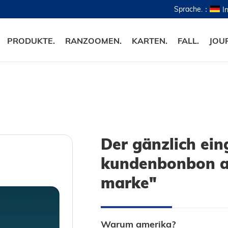
Sprache.：
I
PRODUKTE.
RANZOOMEN.
KARTEN.
FALL.
JOU
Der gänzlich ei
kundenbonbon an
marke"
Warum amerika?