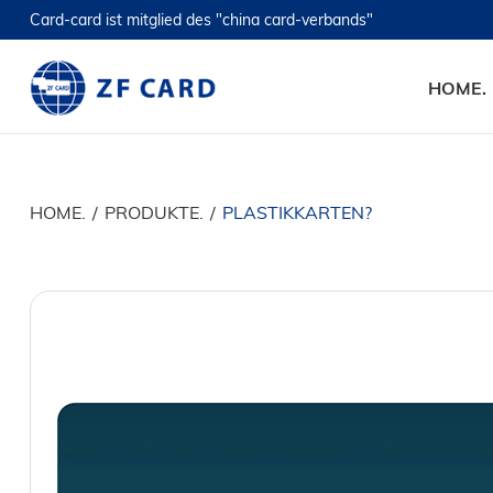
Card-card ist mitglied des "china card-verbands"
HOME.
HOME.
/
PRODUKTE.
/
PLASTIKKARTEN?