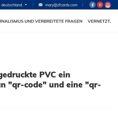
n deutschland.
mary@zfcards.com
HOME.
PRODUKTE.
RNALISMUS UND VERBREITETE FRAGEN
VERNETZT.
RANZOOMEN.
KARTEN.
FALL.
JOURNALISMUS UN
ngedruckte PVC ein
VERBREITETE FRAG
 "qr-code" und eine "qr-
VERNETZT.