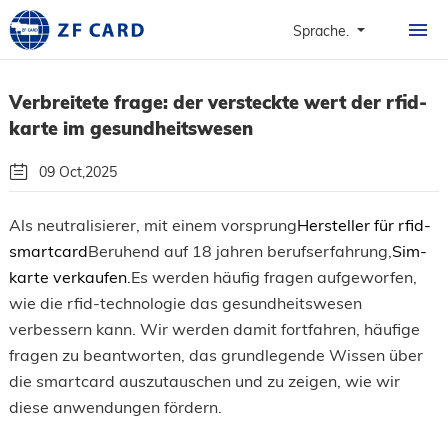
HOME.
Sprache.
PRODUKTE.
Verbreitete frage: der versteckte wert der rfid-
RANZOOMEN.
karte im gesundheitswesen
KARTEN.
09 Oct,2025
FALL.
Von Zhong zhou feiert hier die rolle der card-card GMBH
Als neutralisierer, mit einem vorsprung
Hersteller für rfid-
JOURNALISMUS UN
smartcard
Beruhend auf 18 jahren berufserfahrung,
Sim-
Sei Auf Uns Acht.
VERBREITETE FRAG
karte verkaufen.
Es werden häufig fragen aufgeworfen,
wie die rfid-technologie das gesundheitswesen
VERNETZT.
verbessern kann. Wir werden damit fortfahren, häufige
fragen zu beantworten, das grundlegende Wissen über
die smartcard auszutauschen und zu zeigen, wie wir
diese anwendungen fördern.