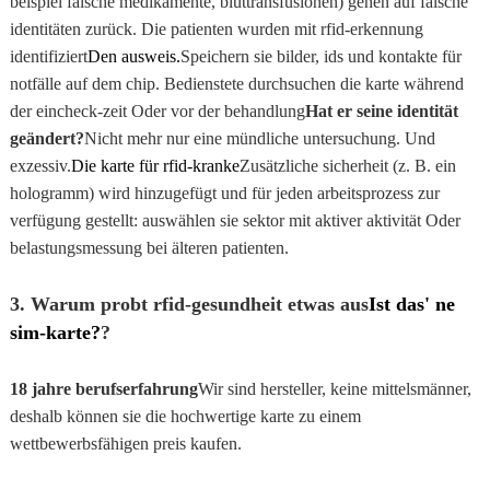
beispiel falsche medikamente, bluttransfusionen) gehen auf falsche
identitäten zurück. Die patienten wurden mit rfid-erkennung
identifiziert
Den ausweis.
Speichern sie bilder, ids und kontakte für
notfälle auf dem chip. Bedienstete durchsuchen die karte während
der eincheck-zeit Oder vor der behandlung
Hat er seine identität
geändert?
Nicht mehr nur eine mündliche untersuchung. Und
exzessiv.
Die karte für rfid-kranke
Zusätzliche sicherheit (z. B. ein
hologramm) wird hinzugefügt und für jeden arbeitsprozess zur
verfügung gestellt: auswählen sie sektor mit aktiver aktivität Oder
belastungsmessung bei älteren patienten.
3. Warum probt rfid-gesundheit etwas aus
Ist das' ne
sim-karte?
?
18 jahre berufserfahrung
Wir sind hersteller, keine mittelsmänner,
deshalb können sie die hochwertige karte zu einem
wettbewerbsfähigen preis kaufen.